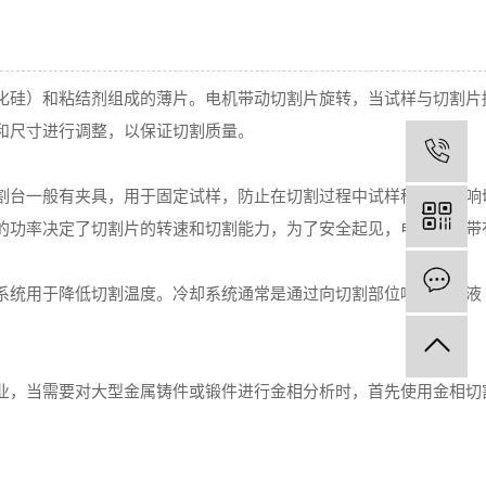
化硅）和粘结剂组成的薄片。电机带动切割片旋转，当试样与切割片
和尺寸进行调整，以保证切割质量。
电
割台一般有夹具，用于固定试样，防止在切割过程中试样移动，影响
的功率决定了切割片的转速和切割能力，为了安全起见，电机通常带
在
系统用于降低切割温度。冷却系统通常是通过向切割部位喷射冷却液
业，当需要对大型金属铸件或锻件进行金相分析时，首先使用金相切