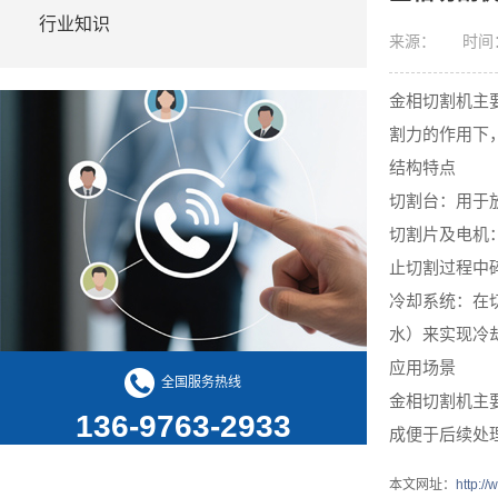
行业知识
来源：
时间：2
金相切割机主
割力的作用下
结构特点
切割台：用于
切割片及电机
止切割过程中
冷却系统：在
水）来实现冷
应用场景
全国服务热线
金相切割机主
136-9763-2933
成便于后续处
本文网址：
http:/