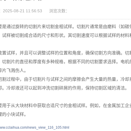
025-08-21 11:56:53
浏览次数：
要是通过旋转的切割片来切割金相试样。切割片通常是由磨料（如碳
，试样被切割成合适的尺寸和形状。其切割速度可以根据试样的材料
放置试样，并且可以调整试样的位置和角度，确保切割方向准确。切
：切割片的直径和厚度有多种规格，根据不同的切割要求选择。电机
碎片飞溅伤人。
切割过程中，由于切割片与试样之间的摩擦会产生大量的热量，冷却
却。冷却液还可以起到冲洗切割碎屑的作用，保持切割区域的清洁。
要用于从大块材料中获取合适尺寸的金相试样。例如，在金属加工企
理的小块试样。
/www.cclaihua.com/news_view_116_105.html