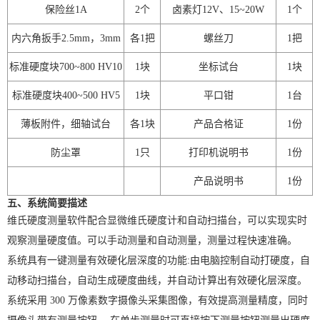
保险丝
1A
2
个
卤素灯
12V
、
15~20W
1
个
内六角扳手
2.5mm
，
3mm
各
1
把
螺丝刀
1
把
标准硬度块
700~800 HV10
1
块
坐标试台
1
块
标准硬度块
400~500 HV5
1
块
平口钳
1
台
薄板附件，细轴试台
各
1
块
产品合格证
1
份
X
扫描微信二维码
防尘罩
1
只
打印机说明书
1
份
产品说明书
1
份
五、系统简要描述
维氏硬度测量软件配合显微维氏硬度计和自动扫描台，可以实现实时
观察测量硬度值。可以手动测量和自动测量，测量过程快速准确。
系统具有一键测量有效硬化层深度的功能:由电脑控制自动打硬度，自
动移动扫描台，自动生成硬度曲线，并自动计算出有效硬化层深度。
系统采用 300 万像素数字摄像头采集图像，有效提高测量精度，同时