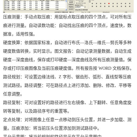
压痕测量：手动点取压痕：用鼠标点取压痕的四个顶点，可对所有压
痕进行测量。自动读数功能：自动找出压痕的四个顶点，速度快，数
据准，适用性强。
硬度换算：依据国家标准，自动进行布氏—洛氏—维氏—努氏等多种
硬度数值转换，实时显示。图文报告：自动记录测量数据，自动生成
硬度—深度曲线，保存或打印硬度—深度曲线及所有压痕测量值。保
存或打印压痕图像及当前压痕硬度值。所有报告按 WORD 文档保存。
路径规划：可设置边缘法线、Z 字形、锯齿形、弧形、直线型等压痕
测试路径。路径调整：可在路径点上进行添加、删除、修改、平移等
任意调整。
路径复制：可对设置好的路径进行左右镜像、上下翻转、任意角度旋
转等复制，以及路径序号的重置等。
定点处理：对将图像上任意一点移动到压头位置，并进一步加载、测
量。压痕添加：将当前压头位置添加到测试路径中。
平台示意图：将当前规划的路径显示在平台示意图中。