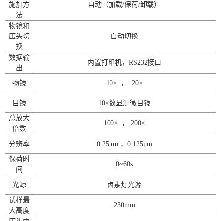
施加方
自动（加载
/
保荷
/
卸载）
法
物镜和
压头切
自动切换
换
数据输
内置打印机，
RS232
接口
出
物镜
10
×
，
20
×
目镜
10
×
数显测微目镜
总放大
100
×
，
200
×
倍数
分辨率
0.25μm
，
0.125μm
保荷时
0~60s
间
光源
卤素灯光源
试样最
230mm
大高度