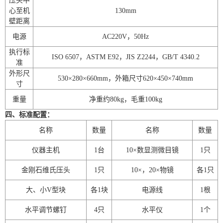
压头中
心至机
130mm
壁距离
电源
AC220V
，
50Hz
执行标
ISO 6507
，
ASTM E92
，
JIS Z2244
，
GB/T 4340.2
准
外形尺
530×280×660mm
，外箱尺寸
620×450×740mm
寸
重量
净重约
80kg
，毛重
100kg
四、标准配置：
名称
数量
名称
数量
仪器主机
1
台
10
×
数显测微目镜
1
只
金刚石维氏压头
1
只
10
×
，
20
×
物镜
各
1
只
大、小
V
型块
各
1
块
电源线
1
根
水平调节螺钉
4
只
水平仪
1
个