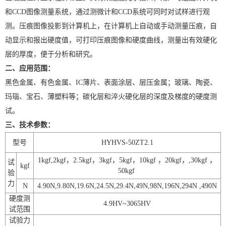
和CCD图像测量系统，通过测微计和CCD系统可同时对试样进行观
测。压痕图像投影到计算机上，在计算机上自动或手动测量压痕，自
动显示和报出硬度值，可打印压痕图像和硬度曲线，测量出有效硬化
层的厚度，便于分析和研究。
二、应用范围：
黑色金属、有色金属、IC薄片、表面涂层、层压金属；玻璃、陶瓷、
玛瑙、宝石、薄塑料等；碳化层和淬火硬化层的深度及梯度的硬度测
试。
三、技术参数：
型号
HYHVS-50ZT2.1
1kgf,2kgf
，
2.5kgf
，
3kgf
，
5kgf
，
10kgf
，
20kgf
，
,30kgf
，
试
kgf
50kgf
验
力
N
4.90N,9.80N,19.6N,24.5N,29.4N,49N,98N,196N,294N
,490N
硬度测
4.9HV~3065HV
试范围
试验力