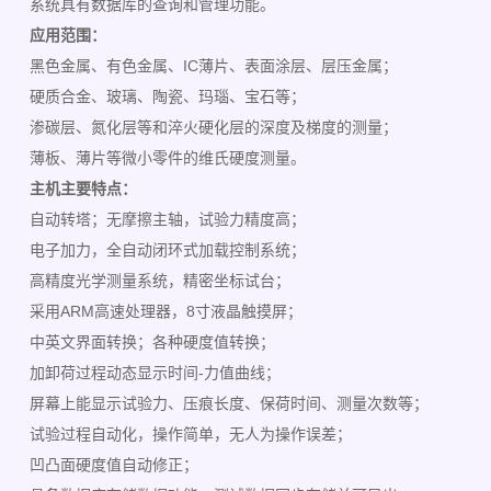
系统具有数据库的查询和管理功能。
应用范围：
黑色金属、有色金属、IC薄片、表面涂层、层压金属；
硬质合金、玻璃、陶瓷、玛瑙、宝石等；
渗碳层、氮化层等和淬火硬化层的深度及梯度的测量；
薄板、薄片等微小零件的维氏硬度测量。
主机主要特点：
自动转塔；无摩擦主轴，试验力精度高；
电子加力，全自动闭环式加载控制系统；
高精度光学测量系统，精密坐标试台；
采用ARM高速处理器，8寸液晶触摸屏；
中英文界面转换；各种硬度值转换；
加卸荷过程动态显示时间-力值曲线；
屏幕上能显示试验力、压痕长度、保荷时间、测量次数等；
试验过程自动化，操作简单，无人为操作误差；
凹凸面硬度值自动修正；