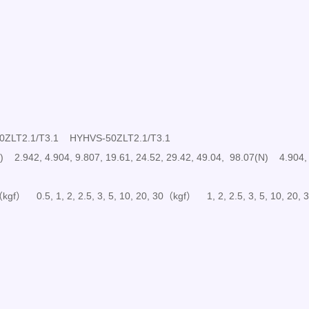
LT2.1/T3.1 HYHVS-50ZLT2.1/T3.1
2.942, 4.904, 9.807, 19.61, 24.52, 29.42, 49.04, 98.07(N) 4.904, 9.
0（kgf） 0.5, 1, 2, 2.5, 3, 5, 10, 20, 30（kgf） 1, 2, 2.5, 3, 5, 10, 20