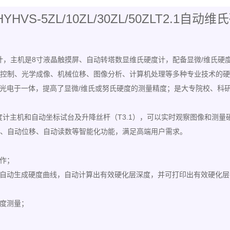
HYHVS-5ZL/10ZL/30ZL/50ZLT2.1自动
.1全自动维氏硬度计，主机是8寸液晶触摸屏、自动转塔数显维氏硬度计，配备显
电气控制、光学成像、机械位移、图像分析、计算机处理等多种专业技术的
光电于一体，提高了显微/维氏或努氏硬度的测量精度；是大专院校、科
直接控制硬度计主机和自动坐标试台及升降丝杆（T3.1），可以实时观察图
载、自动位移、自动读数等智能化功能，满足高端用户需求。
作；
自动生成硬度曲线，自动计算出有效硬化层深度，并可打印出有效硬化层
度测量；