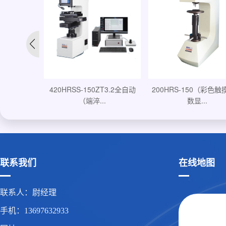
200HRS-150（彩色触摸屏）
400HRS-150B数显加
T3.2全自动
数显...
度...
.
联系我们
在线地图
联系人：尉经理
手机：13697632933