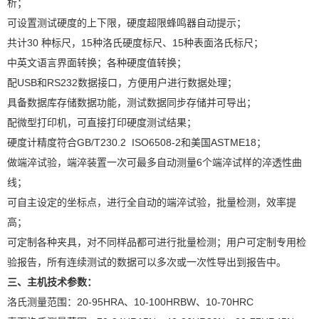
析；
可设置测试硬度的上下限，硬度超限蜂鸣器自动提示；
共计30 种标尺，15种洛氏硬度标尺、15种表面洛氏标尺；
中英文语言界面转换；各种硬度值转换；
配USB和RS232数据接口，方便用户进行数据处理；
具备数据库存储数据功能，测试数据同步存储并可导出；
配微型打印机，可直接打印硬度测试结果；
硬度计精度符合GB/T230.2 ISO6508-2和美国ASTME18；
做端淬试验，端淬装置一次可最多自动测量6个端淬试样的淬透性曲
线；
可自主设定的坐标点，进行全自动的端淬试验，批量检测，效率提
高；
X
扫描微信二维码
可定制各种夹具，对不同样品都可进行批量检测；用户可定制专用检
验报告，所有连续测试的数据可以多次或一次性导出到报告中。
三、主机技术参数：
洛氏测量范围：20-95HRA、10-100HRBW、10-70HRC