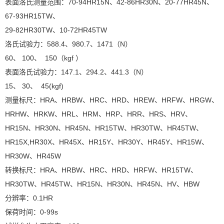
表面洛氏测量范围：70-94HR15N、42-86HR30N、20-77HR45N、
67-93HR15TW、
29-82HR30TW、10-72HR45TW
洛氏试验力：588.4、980.7、1471（N）
60、 100、 150（kgf ）
表面洛氏试验力：147.1、294.2、441.3（N）
15、 30、 45(kgf)
测量标尺：HRA、HRBW、HRC、HRD、HREW、HRFW、HRGW、
HRHW、HRKW、
HRL、HRM、HRP、HRR、HRS、HRV、
HR15N、HR30N、HR45N、HR15TW、
HR30TW、HR45TW、
HR15X,HR30X、HR45X、HR15Y、HR30Y、HR45Y、
HR15W、
HR30W、HR45W
转换标尺：HRA、HRBW、HRC、HRD、HRFW、HR15TW、
HR30TW、HR45TW、HR15N、
HR30N、HR45N、HV、HBW
分辨率：0.1HR
保荷时间：0-99s