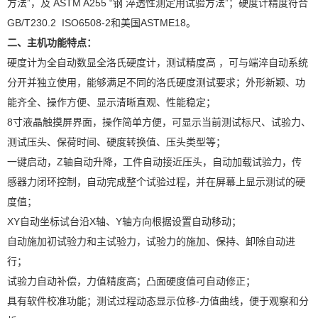
方法”，及 ASTM A255 “钢 淬透性测定用试验方法”；硬度计精度符合
GB/T230.2 ISO6508-2和美国ASTME18。
二、主机功能特点：
硬度计为全自动数显全洛氏硬度计，测试精度高 ，可与端淬自动系统
分开并独立使用，能够满足不同的洛氏硬度测试要求；外形新颖、功
能齐全、操作方便、显示清晰直观、性能稳定；
8寸液晶触摸屏界面，操作简单方便，可显示当前测试标尺、试验力、
测试压头、保荷时间、硬度转换值、压头类型等；
一键启动，Z轴自动升降，工件自动接近压头，自动加载试验力，传
感器力闭环控制，自动完成整个试验过程，并在屏幕上显示测试的硬
度值；
XY自动坐标试台沿X轴、Y轴方向根据设置自动移动；
自动施加初试验力和主试验力，试验力的施加、保持、卸除自动进
行；
试验力自动补偿，力值精度高；凸面硬度值可自动修正；
具有软件校准功能；测试过程动态显示位移-力值曲线，便于观察和分