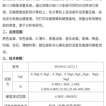
和CCD图像测量系统，通过测微计和CCD系统可同时对试样进行观
测。压痕图像投影到计算机上，在计算机上自动或手动测量压痕，自
动显示和报出硬度值，可打印压痕图像和硬度曲线，测量出有效硬化
层的厚度，便于分析和研究。
二、应用范围：
黑色金属、有色金属、IC薄片、表面涂层、层压金属；玻璃、陶瓷、
玛瑙、宝石、薄塑料等；碳化层和淬火硬化层的深度及梯度的硬度测
试。
三、技术参数：
型号
HYHVS-5ZT2.1
0.1kgf,0.2kgf
，
0.3kgf
，
0.5kgf,1kgf,,2kgf
，
3kgf
，
kgf
试验
5kgf
力
0.98N,1.96N,
2.94N,
N
4.90N,9.80N,19.6N,29.4N,49N,98N
硬度测试范围
4.9HV~3065HV