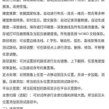
据准，适用性强。
硬度换算：依据国家标准，自动进行布氏—洛氏—维氏—努氏等多种
硬度数值转换，实时显示。图文报告：自动记录测量数据，自动生成
硬度—深度曲线，保存或打印硬度—深度曲线及所有压痕测量值。保
存或打印压痕图像及当前压痕硬度值。所有报告按 WORD 文档保存。
路径规划：可设置边缘法线、Z 字形、锯齿形、弧形、直线型等压痕
测试路径。路径调整：可在路径点上进行添加、删除、修改、平移等
任意调整。
路径复制：可对设置好的路径进行左右镜像、上下翻转、任意角度旋
转等复制，以及路径序号的重置等。
定点处理：对将图像上任意一点移动到压头位置，并进一步加载、测
量。压痕添加：将当前压头位置添加到测试路径中。
平台示意图：将当前规划的路径显示在平台示意图中。
全景扫描（选配）：可对试样进行全景扫描和拼接大图。将当前压头
位置添加到测试路径中。
二）适用范围