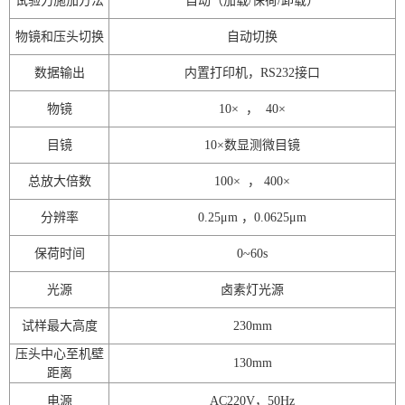
试验力施加方法
自动（加载
/
保荷
/
卸载）
物镜和压头切换
自动切换
数据输出
内置打印机，
RS232
接口
物镜
10
×
，
40
×
目镜
10
×
数显测微目镜
总放大倍数
100
×
，
400
×
分辨率
0.25μm
，
0.0625μm
保荷时间
0~60s
光源
卤素灯光源
试样最大高度
230mm
压头中心至机壁
130mm
距离
电源
AC220V
，
50Hz