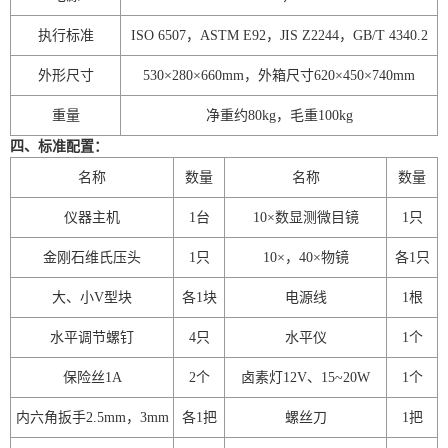
执行标准
ISO 6507
，
ASTM E92
，
JIS Z2244
，
GB/T 4340.2
外形尺寸
530×280×660mm
，外箱尺寸
620×450×740mm
重量
净重约
80kg
，毛重
100kg
四、标准配置：
名称
数量
名称
数量
仪器主机
1
台
10
×
数显测微目镜
1
只
金刚石维氏压头
1
只
10
×
，
40
×
物镜
各
1
只
大、小
V
型块
各
1
块
电源线
1
根
水平调节螺钉
4
只
水平仪
1
个
保险丝
1A
2
个
卤素灯
12V
、
15~20W
1
个
内六角扳手
2.5mm
，
3mm
各
1
把
螺丝刀
1
把