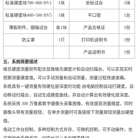
标准硬度块
700~800 HV1
1
块
坐标试台
1
块
标准硬度块
400~500 HV5
1
块
平口钳
1
台
薄板附件，细轴试台
各
1
块
产品合格证
1
份
防尘罩
1
只
打印机说明书
1
份
X
扫描微信二维码
产品说明书
1
份
五、系统简要描述
维氏硬度测量软件配合显微维氏硬度计和自动扫描台，可以实现实时
观察测量硬度值。可以手动测量和自动测量，测量过程快速准确。
系统具有一键测量有效硬化层深度的功能:由电脑控制自动打硬度，自
动移动扫描台，自动生成硬度曲线，并自动计算出有效硬化层深度。
系统采用 300 万像素数字摄像头采集图像，有效提高测量精度，同时
摄像头带有测量按钮， 在单步测量时可直接按下测量按钮测量出硬度
值。
电动工作台控制，多种控制方式并存，可微机控制，可手动操作，也