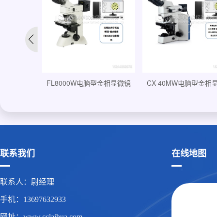
RX-50MW电脑型研究级金相显
FPL-3230透反射偏光显微镜...
F
微...
联系我们
在线地图
联系人：尉经理
手机：13697632933
网址：www.cclaihua.com