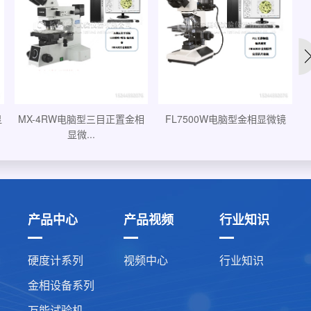
00W电脑型金相显微镜
MX6RTW电脑型研究级金相显
MX-4RW电
微镜...
显微
产品中心
产品视频
行业知识
硬度计系列
视频中心
行业知识
金相设备系列
万能试验机