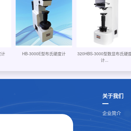
度计
320HBS-3000型数显布氏硬度
HBC锤击式布氏硬度计
计...
关于我们
企业简介