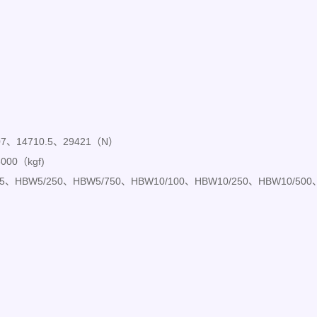
07、14710.5、29421（N）
000（kgf)
25、HBW5/250、HBW5/750、HBW10/100、HBW10/250、HBW10/500