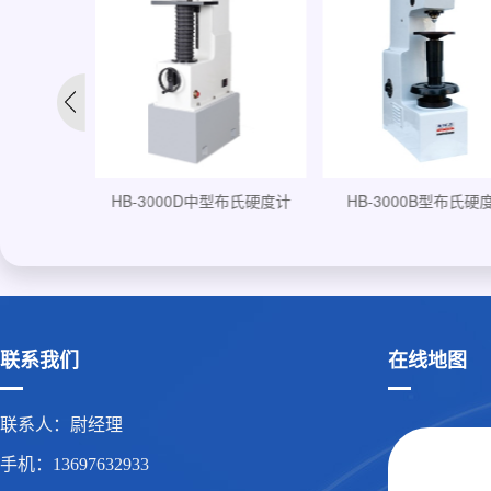
HB-3000B型布氏硬度计
HB-3000E型布氏硬
型布氏硬度计
联系我们
在线地图
联系人：尉经理
手机：13697632933