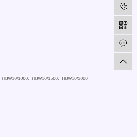
电
在
、HBW10/1000、HBW10/1500、HBW10/3000