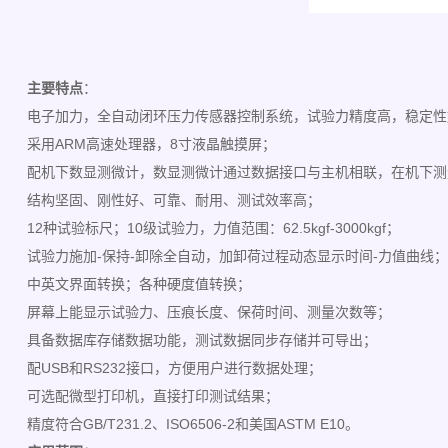
主要特点
：
电子加力，全自动闭环压力传感器控制系统，试验力精度高，稳定性
采用ARM高速处理器，8寸液晶触摸屏；
配机下数显测微计，数显测微计通过数据接口与主机相联，在机下测
结构坚固、刚性好、可靠、耐用、测试效率高；
12种试验标尺；10级试验力，力值范围：62.5kgf-3000kgf；
试验力施加-保持-卸除全自动，加卸荷过程动态显示时间-力值曲线；
中英文界面转换；各种硬度值转换；
屏幕上能显示试验力、压痕长度、保荷时间、测量次数等；
具备数据库存储数据功能，测试数据同步存储并可导出；
配USB和RS232接口，方便用户进行数据处理；
可选配微型打印机，直接打印测试结果；
精度符合GB/T231.2、ISO6506-2和美国ASTM E10。